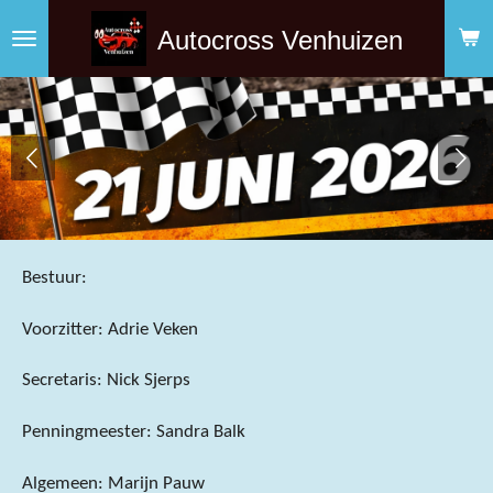
Ga
Autocross Venhuizen
direct
naar
de
hoofdinhoud
Bestuur:
Voorzitter: Adrie Veken
Secretaris: Nick Sjerps
Penningmeester: Sandra Balk
Algemeen: Marijn Pauw